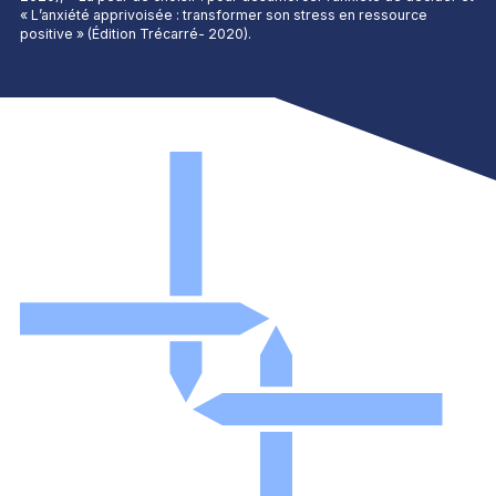
« L’anxiété apprivoisée : transformer son stress en ressource
positive » (Édition Trécarré- 2020).