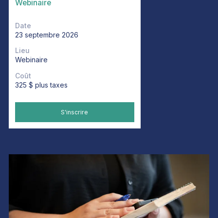
Webinaire
Date
23 septembre 2026
Lieu
Webinaire
Coût
325 $ plus taxes
S'inscrire