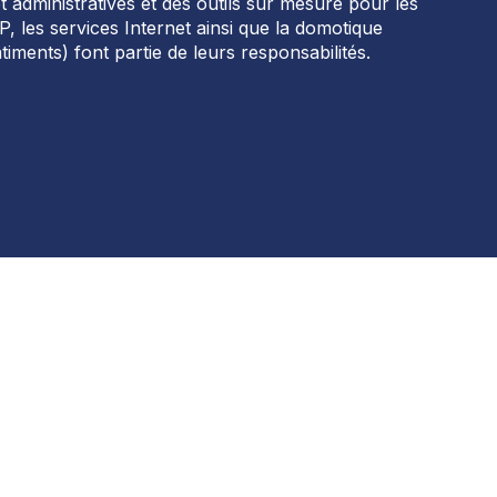
t administratives
et
des outils
sur mesure pour les
IP,
les services Internet ainsi que la
domotique
âtiments)
font partie de leurs responsabilités.