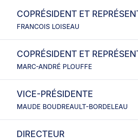
COPRÉSIDENT ET REPRÉSEN
FRANCOIS LOISEAU
COPRÉSIDENT ET REPRÉSEN
Courriel
Téléphone
francois.loiseau@cssmi.qc.ca
450 974-7000, po
MARC-ANDRÉ PLOUFFE
VICE-PRÉSIDENTE
Courriel
Télépho
marc.andre.plouffe@cssmb.gouv.qc.ca
514 887
MAUDE BOUDREAULT-BORDELEAU
DIRECTEUR