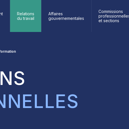
Commissions
nt
Relations
Affaires
professionnelle
du travail
gouvernementales
et sections
formation
ONS
NNELLES