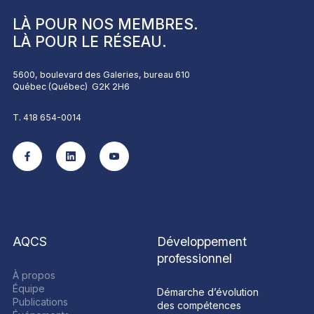
tenu aux deux ans. Autre activité à ne pas manquer : nos webinaires
PerformAQCS
d’échange sur votre réalité professionnelle.
LÀ POUR NOS
MEMBRES
.
Simulgestion
LÀ POUR LE
RÉSEAU
.
Certificat en leadership et habiletés de direction
BaladAQCS (balados)
5600, boulevard des Galeries, bureau 610
Programme de coaching d’expertise
Québec (Québec) G2K 2H6
T. 418 654-0014
AQCS
Développement
professionnel
À propos
Équipe
Démarche d’évolution
Publications
des compétences