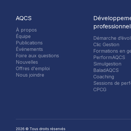
PERFORMAQCS
AQCS
Développem
professionnel
À propos
SIMULGESTION
CONNEXION
Équipe
Démarche d’évol
Publications
Clic Gestion
Courriel
Événements
Formations en ge
BALADAQCS - NOS BALADOS
COMMISSIONS
Foire aux questions
PerformAQCS
Nouvelles
PROFESSIONNELLES
Simulgestion
Offres d'emploi
BaladAQCS
COACHING
Nous joindre
À PROPOS
Coaching
Mot de passe
Sessions de per
SECTIONS
CPCG
SESSIONS DE PERFECTIONNE
ÉQUIPE
Se souv
CPCG - COMITÉ DE PERFECTI
PUBLICATIONS
2026 © Tous droits réservés