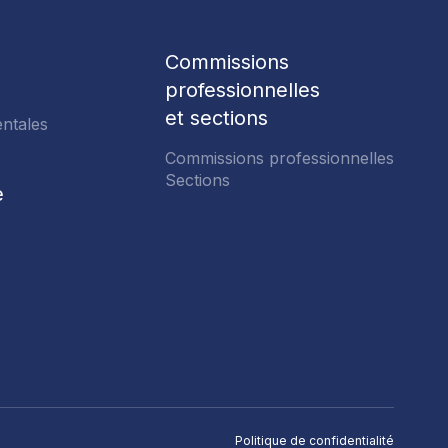
Commissions
professionnelles
 OU RÉINITIALISER MON
et sections
ntales
PASSE
Commissions professionnelles
r réinitialiser, le système vous
Sections
e
iatement un courriel avec un lien sur
evez cliquer pour choisir votre mot
FOIRE AUX QUESTIONS
 vous ne recevez pas ce courriel,
e courrier indésirable.
NOUVELLES
OFFRES D'EMPLOI
NOUS JOINDRE
Nos commissions
NTS
professionnelles
Réinitialiser
Politique de confidentialité