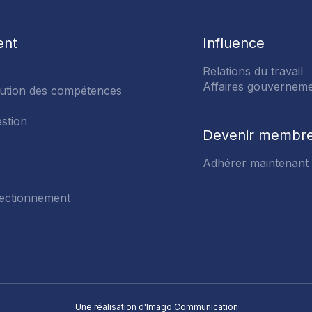
ent
Influence
Relations du travail
ACTIVER
Affaires gouverneme
ution des compétences
MOT DE 
stion
En cliquant su
Devenir membr
envoie imméd
lequel vous d
Adhérer maintenant
de passe. Si
vérifiez votr
fectionnement
Courriel
MENT
enir de moi?
ONNEMENT DES CADRES ET DES GÉRA
Une réalisation d'Ima
go
Communication