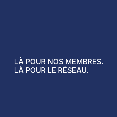
LÀ POUR NOS
MEMBRES
.
DÉMARCHE D’ÉVOLUTION DES
LÀ POUR LE
RÉSEAU
.
CLIC GESTION
FORMATIONS EN GESTION