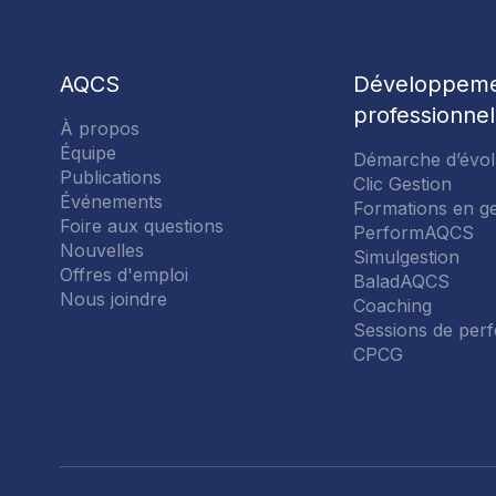
PERFORMAQCS
AQCS
Développem
professionnel
À propos
SIMULGESTION
CONNEXION
Équipe
Démarche d’évol
Publications
Clic Gestion
Courriel
Événements
Formations en ge
BALADAQCS - NOS BALADOS
COMMISSIONS
Foire aux questions
PerformAQCS
Nouvelles
PROFESSIONNELLES
Simulgestion
Offres d'emploi
BaladAQCS
COACHING
Nous joindre
À PROPOS
Coaching
Mot de passe
Sessions de per
SECTIONS
CPCG
SESSIONS DE PERFECTIONNE
ÉQUIPE
Se souv
CPCG - COMITÉ DE PERFECTI
PUBLICATIONS