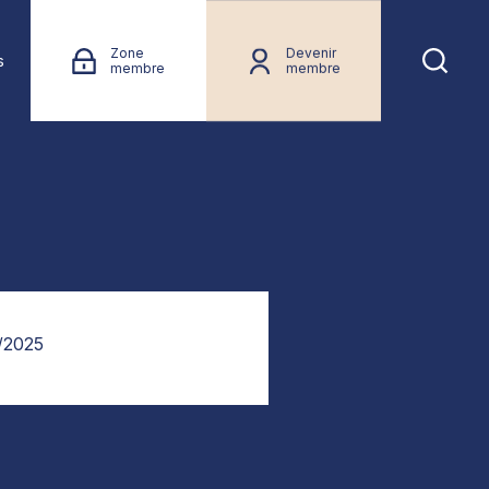
Zone
Devenir
s
membre
membre
/2025