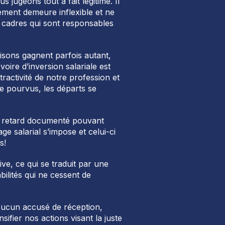
 jugeons tout à fait légitime. Il
ement demeure inflexible et ne
s cadres qui sont responsables
isons gagnent parfois autant,
ire d’inversion salariale est
ractivité de notre profession et
re pourvus, les départs se
 retard documenté pouvant
e salarial s’impose et celui-ci
s!
ive, ce qui se traduit par une
bilités qui ne cessent de
Aucun accusé de réception,
ifier nos actions visant la juste