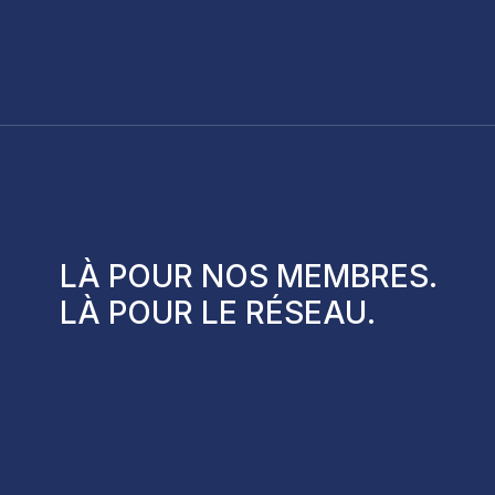
LÀ POUR NOS
MEMBRES
.
DÉMARCHE D’ÉVOLUTION DES
LÀ POUR LE
RÉSEAU
.
CLIC GESTION
FORMATIONS EN GESTION