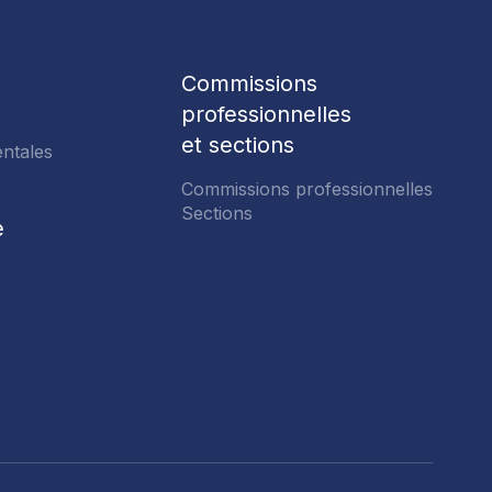
Commissions
professionnelles
 OU RÉINITIALISER MON
et sections
ntales
PASSE
Commissions professionnelles
r réinitialiser, le système vous
Sections
e
iatement un courriel avec un lien sur
evez cliquer pour choisir votre mot
FOIRE AUX QUESTIONS
 vous ne recevez pas ce courriel,
e courrier indésirable.
NOUVELLES
OFFRES D'EMPLOI
NOUS JOINDRE
Nos commissions
NTS
professionnelles
Réinitialiser