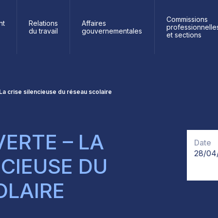
Commissions
nt
Relations
Affaires
professionnelle
du travail
gouvernementales
et sections
La crise silencieuse du réseau scolaire
ERTE – LA
Date
28/04
NCIEUSE DU
OLAIRE