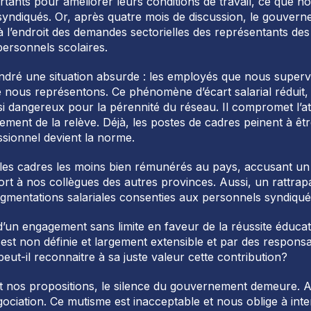
tants pour améliorer leurs conditions de travail, ce que nous
syndiqués. Or, après quatre mois de discussion, le gouvern
à l’endroit des demandes sectorielles des représentants de
personnels scolaires.
endré une situation absurde : les employés que nous superv
nous représentons. Ce phénomène d’écart salarial réduit, vo
i dangereux pour la pérennité du réseau. Il compromet l’att
ement de la relève. Déjà, les postes de cadres peinent à êt
ssionnel devient la norme.
es cadres les moins bien rémunérés au pays, accusant un
rt à nos collègues des autres provinces. Aussi, un rattrapag
gmentations salariales consenties aux personnels syndiqué
 d’un engagement sans limite en faveur de la réussite éducat
 est non définie et largement extensible et par des responsa
eut-il reconnaitre à sa juste valeur cette contribution?
et nos propositions, le silence du gouvernement demeure. 
ciation. Ce mutisme est inacceptable et nous oblige à intens