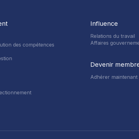
ent
Influence
Relations du travail
ACTIVER
Affaires gouverneme
ution des compétences
MOT DE 
stion
En cliquant su
Devenir membr
envoie imméd
lequel vous d
Adhérer maintenant
de passe. Si
vérifiez votr
fectionnement
Courriel
MENT
enir de moi?
ONNEMENT DES CADRES ET DES GÉRA